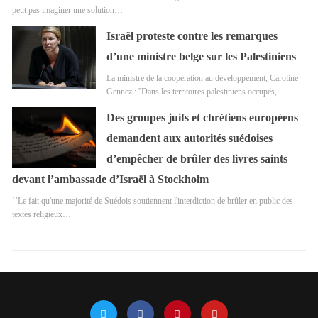
peut pas imaginer une solution…
Israël proteste contre les remarques
d’une ministre belge sur les Palestiniens
La ministre de la coopération au développement, Caroline
Gennez : ''Dans les territoires palestiniens occupés,…
Des groupes juifs et chrétiens européens
demandent aux autorités suédoises
d’empêcher de brûler des livres saints
devant l’ambassade d’Israël à Stockholm
‘’Le fait qu'une majorité de Suédois soutiennent l'interdiction de brûler en public des
textes religieux…