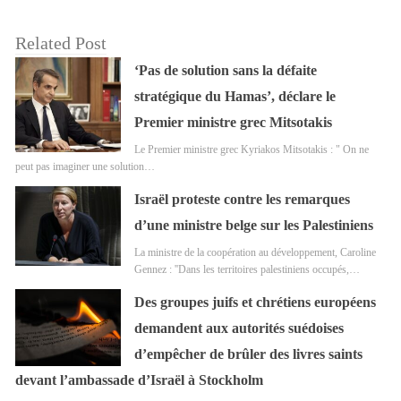
Related Post
‘Pas de solution sans la défaite
stratégique du Hamas’, déclare le
Premier ministre grec Mitsotakis
Le Premier ministre grec Kyriakos Mitsotakis : " On ne
peut pas imaginer une solution…
Israël proteste contre les remarques
d’une ministre belge sur les Palestiniens
La ministre de la coopération au développement, Caroline
Gennez : ''Dans les territoires palestiniens occupés,…
Des groupes juifs et chrétiens européens
demandent aux autorités suédoises
d’empêcher de brûler des livres saints
devant l’ambassade d’Israël à Stockholm