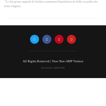
‘’Le fait qu'une majorité de Suédois soutiennent l'interdiction de brûler en public des
textes religieux…
All Rights Reserved |
View Non-AMP Version
Powered by AMPforWP