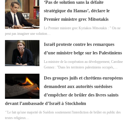
‘Pas de solution sans la défaite
stratégique du Hamas’, déclare le
Premier ministre grec Mitsotakis
Le Premier ministre grec Kyriakos Mitsotakis : " On ne
peut pas imaginer une solution…
Israël proteste contre les remarques
d’une ministre belge sur les Palestiniens
La ministre de la coopération au développement, Caroline
Gennez : ''Dans les territoires palestiniens occupés,…
Des groupes juifs et chrétiens européens
demandent aux autorités suédoises
d’empêcher de brûler des livres saints
devant l’ambassade d’Israël à Stockholm
‘’Le fait qu'une majorité de Suédois soutiennent l'interdiction de brûler en public des
textes religieux…