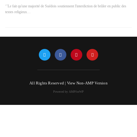
‘’Le fait qu'une majorité de Suédois soutiennent l'interdiction de brûler en public des
textes religieux…
All Rights Reserved |
View Non-AMP Version
Powered by AMPforWP