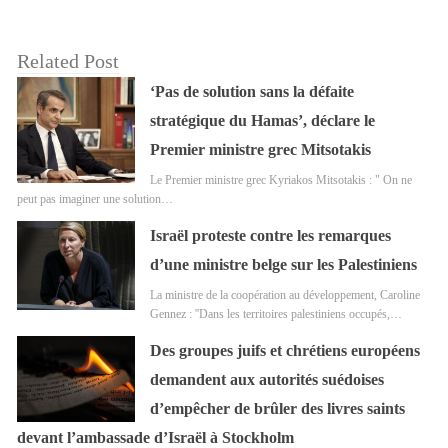
Related Post
‘Pas de solution sans la défaite
stratégique du Hamas’, déclare le
Premier ministre grec Mitsotakis
Le Premier ministre grec Kyriakos Mitsotakis : " On ne
peut pas imaginer une solution…
Israël proteste contre les remarques
d’une ministre belge sur les Palestiniens
La ministre de la coopération au développement, Caroline
Gennez : ''Dans les territoires palestiniens occupés,…
Des groupes juifs et chrétiens européens
demandent aux autorités suédoises
d’empêcher de brûler des livres saints
devant l’ambassade d’Israël à Stockholm