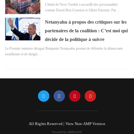
L'hôtel de Neve Tzedek a accueilli des personnalités
comme David Ben-Gourion et Albert Einstein. Par…
Netanyahu à propos des critiques sur les
partenaires de la coalition : C’est moi qui
décide de la politique à suivre
Le Premier ministre désigné Benjamin Netanyahu promet de défendre la démocratie
israélienne et de diriger…
All Rights Reserved |
View Non-AMP Version
Powered by AMPforWP