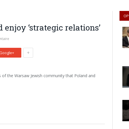
OP
 enjoy ‘strategic relations’
taire
+
Google+
rs of the Warsaw Jewish community that Poland and