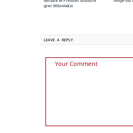
déclare le Premier ministre
belge sur 
grec Mitsotakis
LEAVE A REPLY