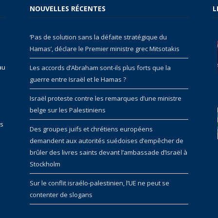
NOUVELLES RÉCENTES
L
‘Pas de solution sans la défaite stratégique du
Hamas’, déclare le Premier ministre grec Mitsotakis
au
Les accords d’Abraham sont-ils plus forts que la
guerre entre Israël et le Hamas ?
Israël proteste contre les remarques d’une ministre
belge sur les Palestiniens
rs
Des groupes juifs et chrétiens européens
demandent aux autorités suédoises d’empêcher de
brûler des livres saints devant l’ambassade d’Israël à
Stockholm
Sur le conflit israélo-palestinien, l’UE ne peut se
contenter de slogans