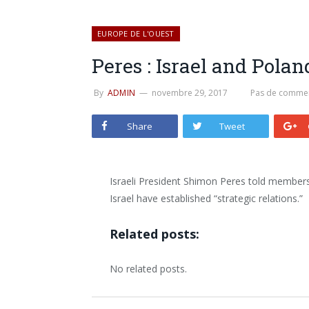
EUROPE DE L'OUEST
Peres : Israel and Poland
By
ADMIN
novembre 29, 2017
Pas de commen
Share
Tweet
Israeli President Shimon Peres told membe
Israel have established “strategic relations.”
Related posts:
No related posts.