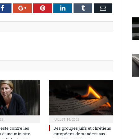
er
Facebook
Google+
Pinterest
LinkedIn
Tumblr
Email
23
JUILLET 14, 2023
teste contre les
Des groupes juifs et chrétiens
 d’une ministre
européens demandent aux