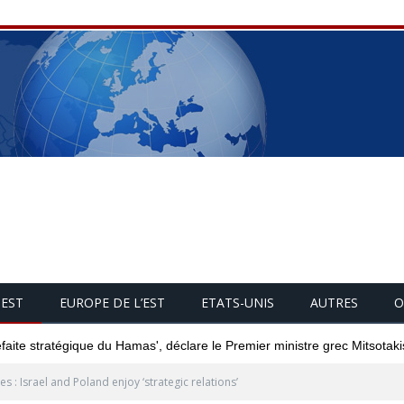
UEST
EUROPE DE L’EST
ETATS-UNIS
AUTRES
O
éfaite stratégique du Hamas', déclare le Premier ministre grec Mitsotaki
es : Israel and Poland enjoy ‘strategic relations’