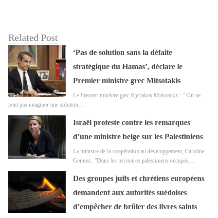
Related Post
‘Pas de solution sans la défaite
stratégique du Hamas’, déclare le
Premier ministre grec Mitsotakis
Le Premier ministre grec Kyriakos Mitsotakis : " On ne
peut pas imaginer une solution…
Israël proteste contre les remarques
d’une ministre belge sur les Palestiniens
La ministre de la coopération au développement, Caroline
Gennez : ''Dans les territoires palestiniens occupés,…
Des groupes juifs et chrétiens européens
demandent aux autorités suédoises
d’empêcher de brûler des livres saints