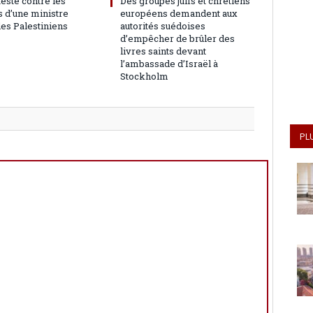
teste contre les
Des groupes juifs et chrétiens
 d’une ministre
européens demandent aux
les Palestiniens
autorités suédoises
d’empêcher de brûler des
livres saints devant
l’ambassade d’Israël à
Stockholm
PL