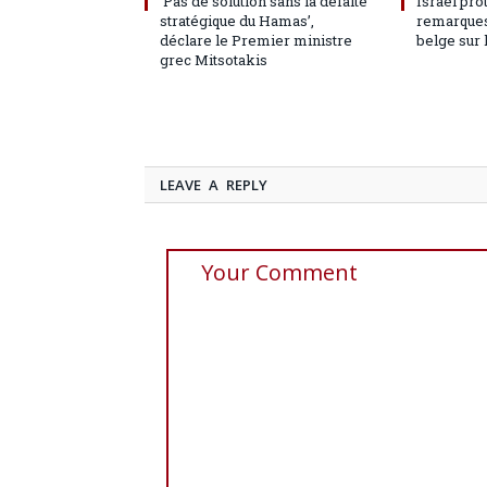
‘Pas de solution sans la défaite
Israël pro
stratégique du Hamas’,
remarques
déclare le Premier ministre
belge sur 
grec Mitsotakis
LEAVE A REPLY