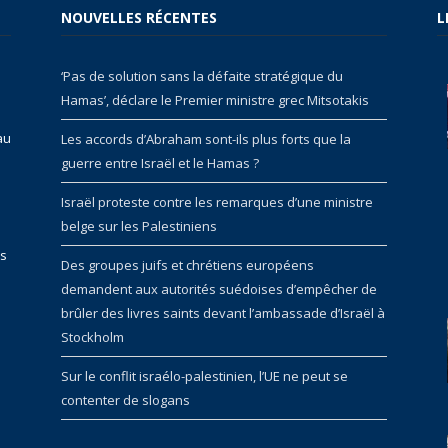
NOUVELLES RÉCENTES
L
‘Pas de solution sans la défaite stratégique du
Hamas’, déclare le Premier ministre grec Mitsotakis
au
Les accords d’Abraham sont-ils plus forts que la
guerre entre Israël et le Hamas ?
Israël proteste contre les remarques d’une ministre
belge sur les Palestiniens
rs
Des groupes juifs et chrétiens européens
demandent aux autorités suédoises d’empêcher de
brûler des livres saints devant l’ambassade d’Israël à
Stockholm
Sur le conflit israélo-palestinien, l’UE ne peut se
contenter de slogans