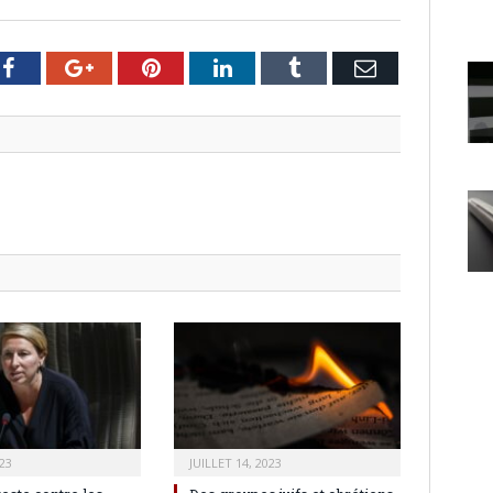
er
Facebook
Google+
Pinterest
LinkedIn
Tumblr
Email
23
JUILLET 14, 2023