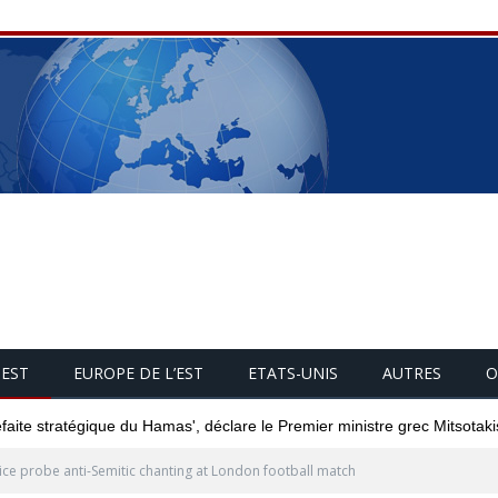
UEST
EUROPE DE L’EST
ETATS-UNIS
AUTRES
O
éfaite stratégique du Hamas', déclare le Premier ministre grec Mitsotaki
ice probe anti-Semitic chanting at London football match