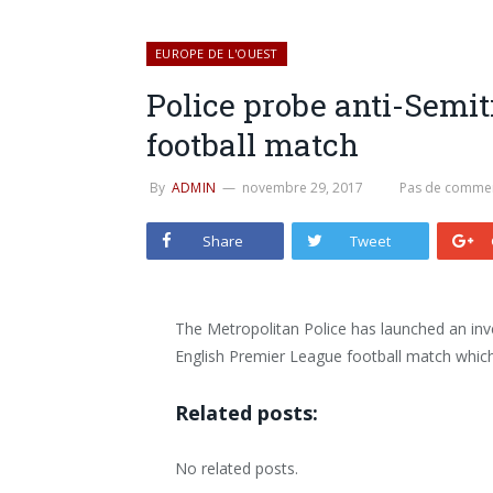
EUROPE DE L'OUEST
Police probe anti-Semit
football match
By
ADMIN
novembre 29, 2017
Pas de commen
Share
Tweet
The Metropolitan Police has launched an inve
English Premier League football match whic
Related posts:
No related posts.