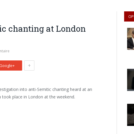
OP
ic chanting at London
taire
+
Google+
stigation into anti-Semitic chanting heard at an
h took place in London at the weekend.