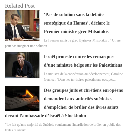
Related Post
‘Pas de solution sans la défaite
stratégique du Hamas’, déclare le
Premier ministre grec Mitsotakis
Le Premier ministre grec Kyriakos Mitsotakis : " On ne
peut pas imaginer une solution…
Israël proteste contre les remarques
d’une ministre belge sur les Palestiniens
La ministre de la coopération au développement, Caroline
Gennez : ''Dans les territoires palestiniens occupés,…
Des groupes juifs et chrétiens européens
demandent aux autorités suédoises
d’empêcher de brûler des livres saints
devant l’ambassade d’Israël à Stockholm
‘’Le fait qu'une majorité de Suédois soutiennent l'interdiction de brûler en public des
textes religieux…