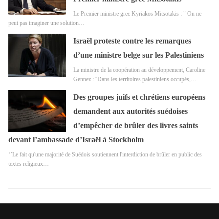
Le Premier ministre grec Kyriakos Mitsotakis : " On ne
peut pas imaginer une solution…
Israël proteste contre les remarques
d’une ministre belge sur les Palestiniens
La ministre de la coopération au développement, Caroline
Gennez : ''Dans les territoires palestiniens occupés,…
Des groupes juifs et chrétiens européens
demandent aux autorités suédoises
d’empêcher de brûler des livres saints
devant l’ambassade d’Israël à Stockholm
‘’Le fait qu'une majorité de Suédois soutiennent l'interdiction de brûler en public des
textes religieux…