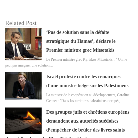
Related Post
‘Pas de solution sans la défaite
stratégique du Hamas’, déclare le
Premier ministre grec Mitsotakis
Le Premier ministre grec Kyriakos Mitsotakis : " On ne
peut pas imaginer une solution…
Israël proteste contre les remarques
d’une ministre belge sur les Palestiniens
La ministre de la coopération au développement, Caroline
Gennez : ''Dans les territoires palestiniens occupés,…
Des groupes juifs et chrétiens européens
demandent aux autorités suédoises
d’empêcher de brûler des livres saints