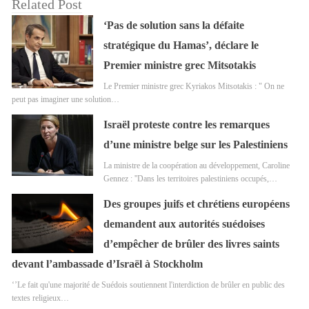
Related Post
‘Pas de solution sans la défaite
stratégique du Hamas’, déclare le
Premier ministre grec Mitsotakis
Le Premier ministre grec Kyriakos Mitsotakis : " On ne
peut pas imaginer une solution…
Israël proteste contre les remarques
d’une ministre belge sur les Palestiniens
La ministre de la coopération au développement, Caroline
Gennez : ''Dans les territoires palestiniens occupés,…
Des groupes juifs et chrétiens européens
demandent aux autorités suédoises
d’empêcher de brûler des livres saints
devant l’ambassade d’Israël à Stockholm
‘’Le fait qu'une majorité de Suédois soutiennent l'interdiction de brûler en public des
textes religieux…