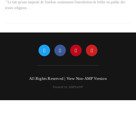
‘’Le fait qu'une majorité de Suédois soutiennent l'interdiction de brûler en public des
textes religieux…
All Rights Reserved |
View Non-AMP Version
Powered by AMPforWP