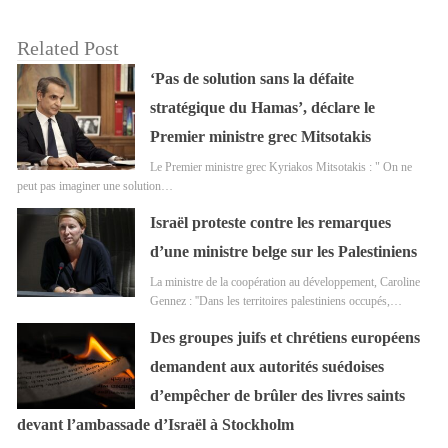
Related Post
‘Pas de solution sans la défaite
stratégique du Hamas’, déclare le
Premier ministre grec Mitsotakis
Le Premier ministre grec Kyriakos Mitsotakis : " On ne
peut pas imaginer une solution…
Israël proteste contre les remarques
d’une ministre belge sur les Palestiniens
La ministre de la coopération au développement, Caroline
Gennez : ''Dans les territoires palestiniens occupés,…
Des groupes juifs et chrétiens européens
demandent aux autorités suédoises
d’empêcher de brûler des livres saints
devant l’ambassade d’Israël à Stockholm