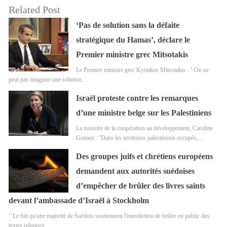
Related Post
‘Pas de solution sans la défaite
stratégique du Hamas’, déclare le
Premier ministre grec Mitsotakis
Le Premier ministre grec Kyriakos Mitsotakis : " On ne
peut pas imaginer une solution…
Israël proteste contre les remarques
d’une ministre belge sur les Palestiniens
La ministre de la coopération au développement, Caroline
Gennez : ''Dans les territoires palestiniens occupés,…
Des groupes juifs et chrétiens européens
demandent aux autorités suédoises
d’empêcher de brûler des livres saints
devant l’ambassade d’Israël à Stockholm
‘’Le fait qu'une majorité de Suédois soutiennent l'interdiction de brûler en public des
textes religieux…