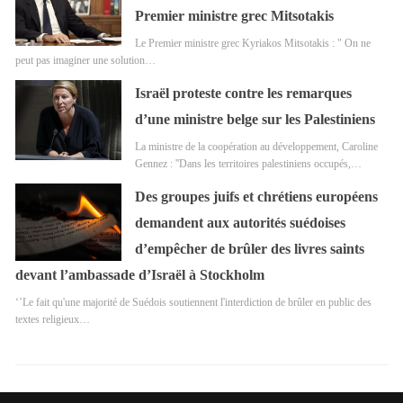
Premier ministre grec Mitsotakis
Le Premier ministre grec Kyriakos Mitsotakis : " On ne
peut pas imaginer une solution…
Israël proteste contre les remarques
d’une ministre belge sur les Palestiniens
La ministre de la coopération au développement, Caroline
Gennez : ''Dans les territoires palestiniens occupés,…
Des groupes juifs et chrétiens européens
demandent aux autorités suédoises
d’empêcher de brûler des livres saints
devant l’ambassade d’Israël à Stockholm
‘’Le fait qu'une majorité de Suédois soutiennent l'interdiction de brûler en public des
textes religieux…