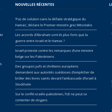
NOUVELLES RÉCENTES
L
‘Pas de solution sans la défaite stratégique du
Hamas’, déclare le Premier ministre grec Mitsotakis
au
Les accords d’Abraham sont-ils plus forts que la
guerre entre Israël et le Hamas ?
Israël proteste contre les remarques d’une ministre
belge sur les Palestiniens
rs
Des groupes juifs et chrétiens européens
demandent aux autorités suédoises d’empêcher de
brûler des livres saints devant l’ambassade d’Israël à
Stockholm
Sur le conflit israélo-palestinien, l’UE ne peut se
contenter de slogans