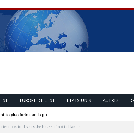
UEST
EUROPE DE L’EST
ETATS-UNIS
AUTRES
O
-ils plus forts que la guerre entre Israël et le Hamas ?
rtet meet to discuss the future of aid to Hamas