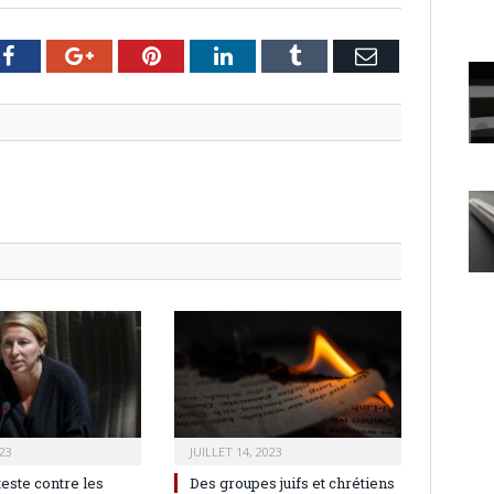
er
Facebook
Google+
Pinterest
LinkedIn
Tumblr
Email
23
JUILLET 14, 2023
teste contre les
Des groupes juifs et chrétiens