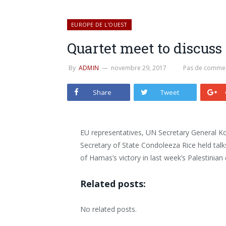
EUROPE DE L'OUEST
Quartet meet to discuss 
By
ADMIN
novembre 29, 2017
Pas de commen
Share
Tweet
EU representatives, UN Secretary General K
Secretary of State Condoleeza Rice held ta
of Hamas’s victory in last week’s Palestinian 
Related posts:
No related posts.