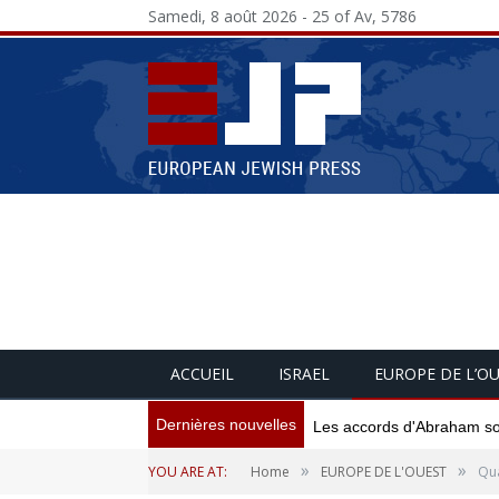
Samedi, 8 août 2026 - 25 of Av, 5786
ACCUEIL
ISRAEL
EUROPE DE L’O
Dernières nouvelles
Les accords d'Abraham sont
»
»
YOU ARE AT:
Home
EUROPE DE L'OUEST
Qua