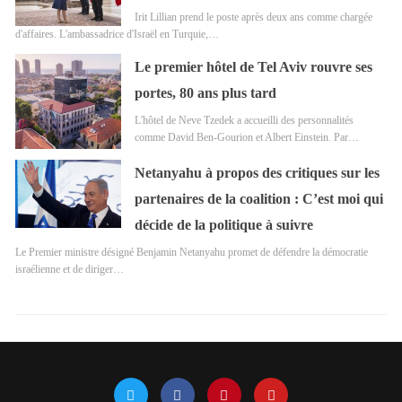
Irit Lillian prend le poste après deux ans comme chargée
d'affaires. L'ambassadrice d'Israël en Turquie,…
Le premier hôtel de Tel Aviv rouvre ses
portes, 80 ans plus tard
L'hôtel de Neve Tzedek a accueilli des personnalités
comme David Ben-Gourion et Albert Einstein. Par…
Netanyahu à propos des critiques sur les
partenaires de la coalition : C’est moi qui
décide de la politique à suivre
Le Premier ministre désigné Benjamin Netanyahu promet de défendre la démocratie
israélienne et de diriger…