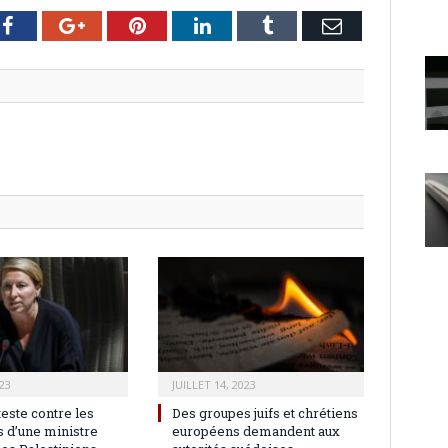
er
Facebook
Google+
Pinterest
LinkedIn
Tumblr
Email
23
JUILLET 14, 2023
teste contre les
Des groupes juifs et chrétiens
 d’une ministre
européens demandent aux