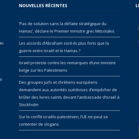
NOUVELLES RÉCENTES
L
‘Pas de solution sans la défaite stratégique du
Hamas’, déclare le Premier ministre grec Mitsotakis
au
Les accords d’Abraham sont-ils plus forts que la
guerre entre Israël et le Hamas ?
Israël proteste contre les remarques d’une ministre
belge sur les Palestiniens
rs
Des groupes juifs et chrétiens européens
demandent aux autorités suédoises d’empêcher de
brûler des livres saints devant l’ambassade d’Israël à
Stockholm
Sur le conflit israélo-palestinien, l’UE ne peut se
contenter de slogans