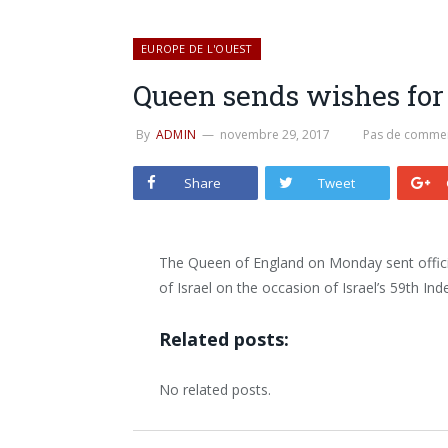
EUROPE DE L'OUEST
Queen sends wishes for
By
ADMIN
novembre 29, 2017
Pas de commen
Share
Tweet
The Queen of England on Monday sent offici
of Israel on the occasion of Israel’s 59th I
Related posts:
No related posts.