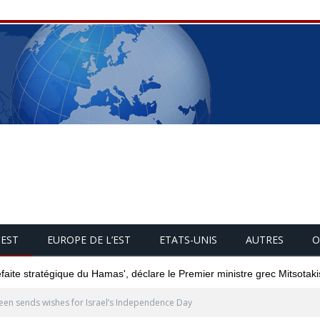
UEST
EUROPE DE L’EST
ETATS-UNIS
AUTRES
O
éfaite stratégique du Hamas', déclare le Premier ministre grec Mitsotaki
en sends wishes for Israel’s Independence Day