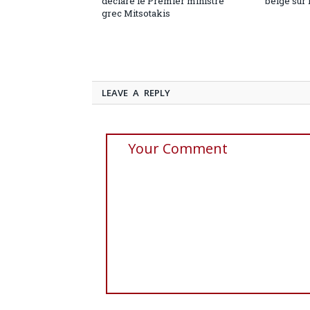
déclare le Premier ministre
belge sur 
grec Mitsotakis
LEAVE A REPLY