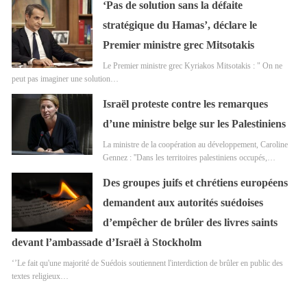
‘Pas de solution sans la défaite
stratégique du Hamas’, déclare le
Premier ministre grec Mitsotakis
Le Premier ministre grec Kyriakos Mitsotakis : " On ne
peut pas imaginer une solution…
Israël proteste contre les remarques
d’une ministre belge sur les Palestiniens
La ministre de la coopération au développement, Caroline
Gennez : ''Dans les territoires palestiniens occupés,…
Des groupes juifs et chrétiens européens
demandent aux autorités suédoises
d’empêcher de brûler des livres saints
devant l’ambassade d’Israël à Stockholm
‘’Le fait qu'une majorité de Suédois soutiennent l'interdiction de brûler en public des
textes religieux…