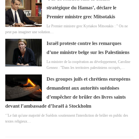
stratégique du Hamas’, déclare le
Premier ministre grec Mitsotakis
Le Premier ministre grec Kyriakos Mitsotakis : " On ne
peut pas imaginer une solution…
Israël proteste contre les remarques
d’une ministre belge sur les Palestiniens
La ministre de la coopération au développement, Caroline
Gennez : ''Dans les territoires palestiniens occupés,…
Des groupes juifs et chrétiens européens
demandent aux autorités suédoises
d’empêcher de brûler des livres saints
devant l’ambassade d’Israël à Stockholm
‘’Le fait qu'une majorité de Suédois soutiennent l'interdiction de brûler en public des
textes religieux…