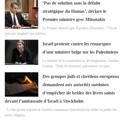
‘Pas de solution sans la défaite
stratégique du Hamas’, déclare le
Premier ministre grec Mitsotakis
Le Premier ministre grec Kyriakos Mitsotakis : " On ne
peut pas imaginer une solution…
Israël proteste contre les remarques
d’une ministre belge sur les Palestiniens
La ministre de la coopération au développement, Caroline
Gennez : ''Dans les territoires palestiniens occupés,…
Des groupes juifs et chrétiens européens
demandent aux autorités suédoises
d’empêcher de brûler des livres saints
devant l’ambassade d’Israël à Stockholm
‘’Le fait qu'une majorité de Suédois soutiennent l'interdiction de brûler en public des
textes religieux…