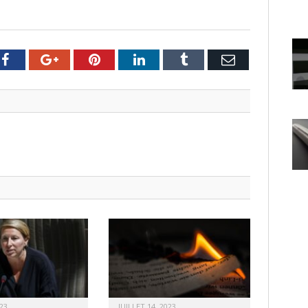
er
Facebook
Google+
Pinterest
LinkedIn
Tumblr
Email
23
JUILLET 14, 2023