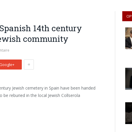
OP
Spanish 14th century
Jewish community
taire
+
Google+
entury Jewish cemetery in Spain have been handed
 be reburied in the local Jewish Collserola