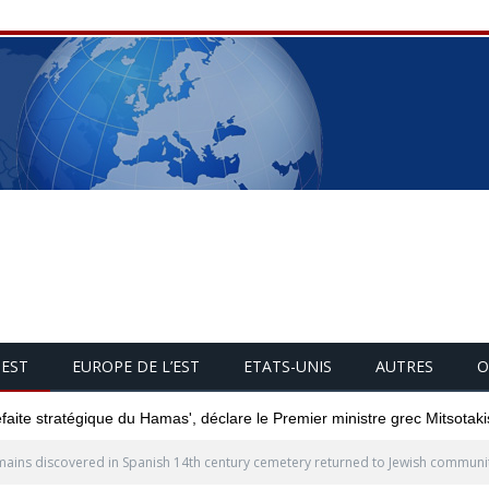
UEST
EUROPE DE L’EST
ETATS-UNIS
AUTRES
O
éfaite stratégique du Hamas', déclare le Premier ministre grec Mitsotaki
ains discovered in Spanish 14th century cemetery returned to Jewish communi