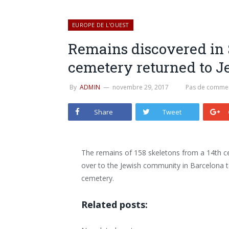
EUROPE DE L'OUEST
Remains discovered in 
cemetery returned to 
By
ADMIN
novembre 29, 2017
Pas de commen
Share
Tweet
The remains of 158 skeletons from a 14th c
over to the Jewish community in Barcelona to
cemetery.
Related posts: