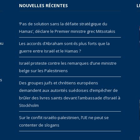
NOUVELLES RÉCENTES
L
‘Pas de solution sans la défaite stratégique du
Hamas’, déclare le Premier ministre grec Mitsotakis
au
Les accords d’Abraham sont-ils plus forts que la
guerre entre Israël et le Hamas ?
Israël proteste contre les remarques d’une ministre
belge sur les Palestiniens
rs
Des groupes juifs et chrétiens européens
demandent aux autorités suédoises d’empêcher de
brûler des livres saints devant l’ambassade d’Israël à
Stockholm
Sur le conflit israélo-palestinien, l’UE ne peut se
contenter de slogans