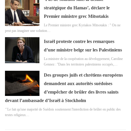
stratégique du Hamas’, déclare le
Premier ministre grec Mitsotakis
Le Premier ministre grec Kyriakos Mitsotakis : " On ne
peut pas imaginer une solution…
Israël proteste contre les remarques
d’une ministre belge sur les Palestiniens
La ministre de la coopération au développement, Caroline
Gennez : ''Dans les territoires palestiniens occupés,…
Des groupes juifs et chrétiens européens
demandent aux autorités suédoises
d’empêcher de brûler des livres saints
devant l’ambassade d’Israël à Stockholm
‘’Le fait qu'une majorité de Suédois soutiennent l'interdiction de brûler en public des
textes religieux…