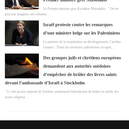
Le Premier ministre grec Kyriakos Mitsotakis : " On ne
peut pas imaginer une solution…
Israël proteste contre les remarques
d’une ministre belge sur les Palestiniens
La ministre de la coopération au développement, Caroline
Gennez : ''Dans les territoires palestiniens occupés,…
Des groupes juifs et chrétiens européens
demandent aux autorités suédoises
d’empêcher de brûler des livres saints
devant l’ambassade d’Israël à Stockholm
‘’Le fait qu'une majorité de Suédois soutiennent l'interdiction de brûler en public des
textes religieux…