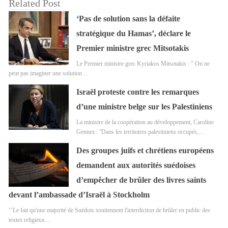
Related Post
‘Pas de solution sans la défaite
stratégique du Hamas’, déclare le
Premier ministre grec Mitsotakis
Le Premier ministre grec Kyriakos Mitsotakis : " On ne
peut pas imaginer une solution…
Israël proteste contre les remarques
d’une ministre belge sur les Palestiniens
La ministre de la coopération au développement, Caroline
Gennez : ''Dans les territoires palestiniens occupés,…
Des groupes juifs et chrétiens européens
demandent aux autorités suédoises
d’empêcher de brûler des livres saints
devant l’ambassade d’Israël à Stockholm
‘’Le fait qu'une majorité de Suédois soutiennent l'interdiction de brûler en public des
textes religieux…