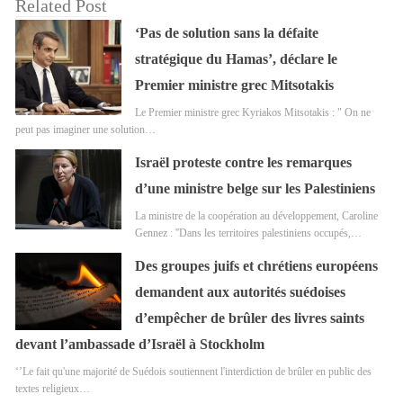
Related Post
‘Pas de solution sans la défaite
stratégique du Hamas’, déclare le
Premier ministre grec Mitsotakis
Le Premier ministre grec Kyriakos Mitsotakis : " On ne
peut pas imaginer une solution…
Israël proteste contre les remarques
d’une ministre belge sur les Palestiniens
La ministre de la coopération au développement, Caroline
Gennez : ''Dans les territoires palestiniens occupés,…
Des groupes juifs et chrétiens européens
demandent aux autorités suédoises
d’empêcher de brûler des livres saints
devant l’ambassade d’Israël à Stockholm
‘’Le fait qu'une majorité de Suédois soutiennent l'interdiction de brûler en public des
textes religieux…