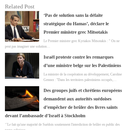
Related Post
‘Pas de solution sans la défaite
stratégique du Hamas’, déclare le
Premier ministre grec Mitsotakis
Le Premier ministre grec Kyriakos Mitsotakis : " On ne
peut pas imaginer une solution…
Israël proteste contre les remarques
d’une ministre belge sur les Palestiniens
La ministre de la coopération au développement, Caroline
Gennez : ''Dans les territoires palestiniens occupés,…
Des groupes juifs et chrétiens européens
demandent aux autorités suédoises
d’empêcher de brûler des livres saints
devant l’ambassade d’Israël à Stockholm
‘’Le fait qu'une majorité de Suédois soutiennent l'interdiction de brûler en public des