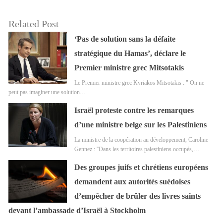
Related Post
‘Pas de solution sans la défaite
stratégique du Hamas’, déclare le
Premier ministre grec Mitsotakis
Le Premier ministre grec Kyriakos Mitsotakis : " On ne
peut pas imaginer une solution…
Israël proteste contre les remarques
d’une ministre belge sur les Palestiniens
La ministre de la coopération au développement, Caroline
Gennez : ''Dans les territoires palestiniens occupés,…
Des groupes juifs et chrétiens européens
demandent aux autorités suédoises
d’empêcher de brûler des livres saints
devant l’ambassade d’Israël à Stockholm