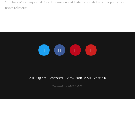
‘’Le fait qu'une majorité de Suédois soutiennent l'interdiction de brûler en public des
textes religieux…
All Rights Reserved |
View Non-AMP Version
Powered by AMPforWP