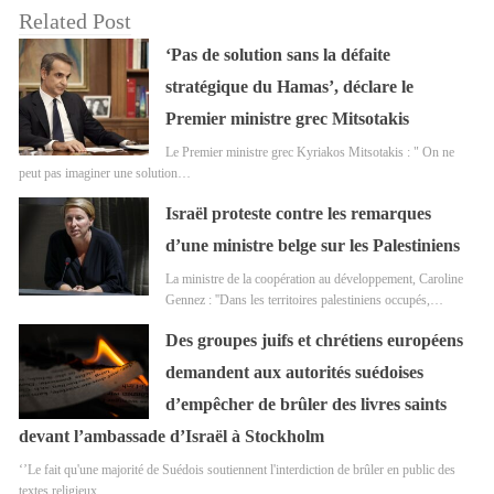
Related Post
‘Pas de solution sans la défaite
stratégique du Hamas’, déclare le
Premier ministre grec Mitsotakis
Le Premier ministre grec Kyriakos Mitsotakis : " On ne
peut pas imaginer une solution…
Israël proteste contre les remarques
d’une ministre belge sur les Palestiniens
La ministre de la coopération au développement, Caroline
Gennez : ''Dans les territoires palestiniens occupés,…
Des groupes juifs et chrétiens européens
demandent aux autorités suédoises
d’empêcher de brûler des livres saints
devant l’ambassade d’Israël à Stockholm
‘’Le fait qu'une majorité de Suédois soutiennent l'interdiction de brûler en public des
textes religieux…