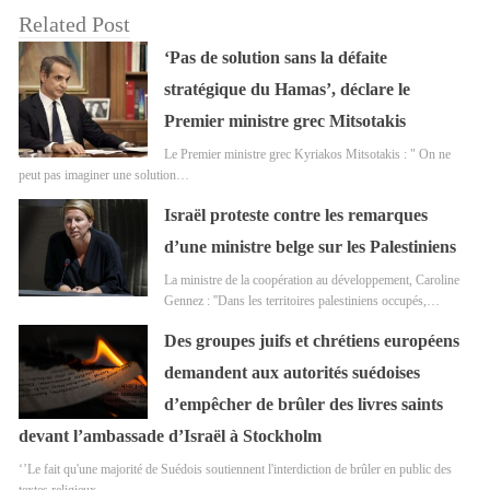
Related Post
‘Pas de solution sans la défaite
stratégique du Hamas’, déclare le
Premier ministre grec Mitsotakis
Le Premier ministre grec Kyriakos Mitsotakis : " On ne
peut pas imaginer une solution…
Israël proteste contre les remarques
d’une ministre belge sur les Palestiniens
La ministre de la coopération au développement, Caroline
Gennez : ''Dans les territoires palestiniens occupés,…
Des groupes juifs et chrétiens européens
demandent aux autorités suédoises
d’empêcher de brûler des livres saints
devant l’ambassade d’Israël à Stockholm
‘’Le fait qu'une majorité de Suédois soutiennent l'interdiction de brûler en public des