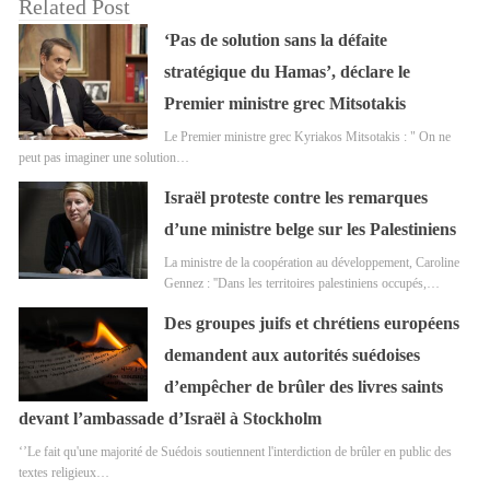
Related Post
‘Pas de solution sans la défaite
stratégique du Hamas’, déclare le
Premier ministre grec Mitsotakis
Le Premier ministre grec Kyriakos Mitsotakis : " On ne
peut pas imaginer une solution…
Israël proteste contre les remarques
d’une ministre belge sur les Palestiniens
La ministre de la coopération au développement, Caroline
Gennez : ''Dans les territoires palestiniens occupés,…
Des groupes juifs et chrétiens européens
demandent aux autorités suédoises
d’empêcher de brûler des livres saints
devant l’ambassade d’Israël à Stockholm
‘’Le fait qu'une majorité de Suédois soutiennent l'interdiction de brûler en public des
textes religieux…