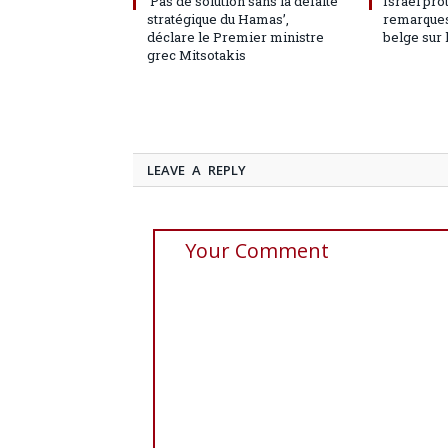
‘Pas de solution sans la défaite
Israël pro
stratégique du Hamas’,
remarques
déclare le Premier ministre
belge sur 
grec Mitsotakis
LEAVE A REPLY