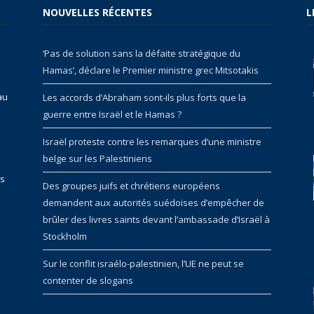
NOUVELLES RÉCENTES
L
‘Pas de solution sans la défaite stratégique du
Hamas’, déclare le Premier ministre grec Mitsotakis
au
Les accords d’Abraham sont-ils plus forts que la
guerre entre Israël et le Hamas ?
Israël proteste contre les remarques d’une ministre
belge sur les Palestiniens
rs
Des groupes juifs et chrétiens européens
demandent aux autorités suédoises d’empêcher de
brûler des livres saints devant l’ambassade d’Israël à
Stockholm
Sur le conflit israélo-palestinien, l’UE ne peut se
contenter de slogans