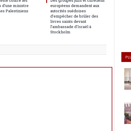
teste contre les
Des groupes juifs et chrétiens
 d’une ministre
européens demandent aux
les Palestiniens
autorités suédoises
d’empêcher de brûler des
livres saints devant
l’ambassade d’Israël à
Stockholm
PL