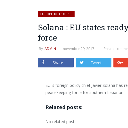
EUROPE DE L'OUEST
Solana : EU states read
force
By
ADMIN
novembre 29, 2017
Pas de commen
Share
Tweet
EU ‘s foreign policy chief Javier Solana has 
peacekeeping force for southern Lebanon.
Related posts:
No related posts.