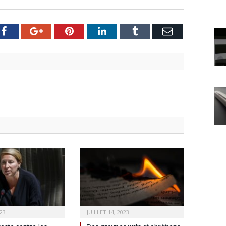
er
Facebook
Google+
Pinterest
LinkedIn
Tumblr
Email
23
JUILLET 14, 2023