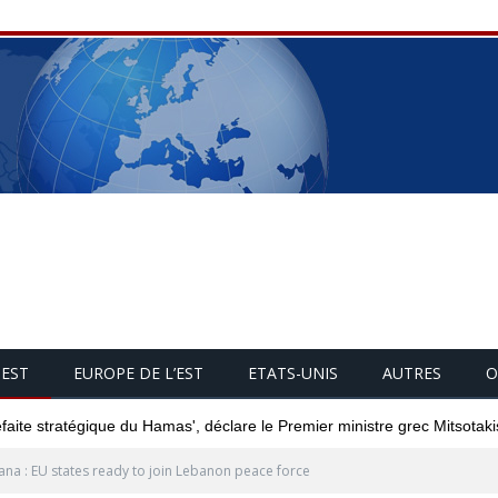
UEST
EUROPE DE L’EST
ETATS-UNIS
AUTRES
O
éfaite stratégique du Hamas', déclare le Premier ministre grec Mitsotaki
ana : EU states ready to join Lebanon peace force