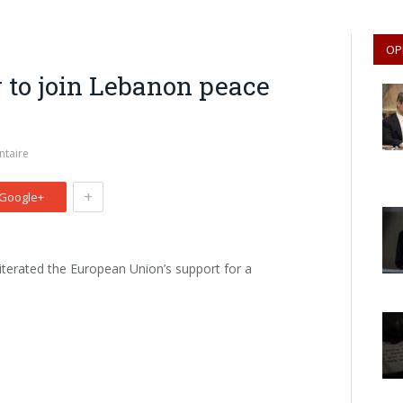
OP
y to join Lebanon peace
taire
+
Google+
reiterated the European Union’s support for a