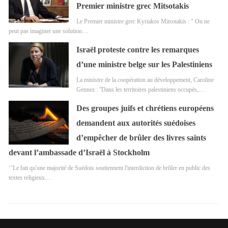
Premier ministre grec Mitsotakis
Le Premier ministre grec Kyriakos Mitsotakis : " On ne
peut pas imaginer une solution…
Israël proteste contre les remarques
d’une ministre belge sur les Palestiniens
La ministre de la coopération au développement, Caroline
Gennez : ''Dans les territoires palestiniens occupés,…
Des groupes juifs et chrétiens européens
demandent aux autorités suédoises
d’empêcher de brûler des livres saints
devant l’ambassade d’Israël à Stockholm
‘’Le fait qu'une majorité de Suédois soutiennent l'interdiction de brûler en public des
textes religieux…