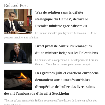
Related Post
‘Pas de solution sans la défaite
stratégique du Hamas’, déclare le
Premier ministre grec Mitsotakis
Le Premier ministre grec Kyriakos Mitsotakis : " On ne
peut pas imaginer une solution…
Israël proteste contre les remarques
d’une ministre belge sur les Palestiniens
La ministre de la coopération au développement, Caroline
Gennez : ''Dans les territoires palestiniens occupés,…
Des groupes juifs et chrétiens européens
demandent aux autorités suédoises
d’empêcher de brûler des livres saints
devant l’ambassade d’Israël à Stockholm
‘’Le fait qu'une majorité de Suédois soutiennent l'interdiction de brûler en public des