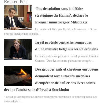
Related Post
‘Pas de solution sans la défaite
stratégique du Hamas’, déclare le
Premier ministre grec Mitsotakis
Le Premier ministre grec Kyriakos Mitsotakis : " On ne
peut pas imaginer une solution…
Israël proteste contre les remarques
d’une ministre belge sur les Palestiniens
La ministre de la coopération au développement, Caroline
Gennez : ''Dans les territoires palestiniens occupés,…
Des groupes juifs et chrétiens européens
demandent aux autorités suédoises
d’empêcher de brûler des livres saints
devant l’ambassade d’Israël à Stockholm
‘’Le fait qu'une majorité de Suédois soutiennent l'interdiction de brûler en public des
textes religieux…