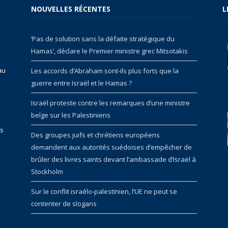
NOUVELLES RÉCENTES
L
‘Pas de solution sans la défaite stratégique du
Hamas’, déclare le Premier ministre grec Mitsotakis
au
Les accords d’Abraham sont-ils plus forts que la
guerre entre Israël et le Hamas ?
Israël proteste contre les remarques d’une ministre
belge sur les Palestiniens
rs
Des groupes juifs et chrétiens européens
demandent aux autorités suédoises d’empêcher de
brûler des livres saints devant l’ambassade d’Israël à
Stockholm
Sur le conflit israélo-palestinien, l’UE ne peut se
contenter de slogans