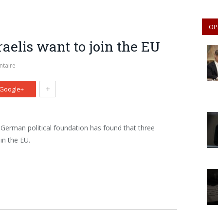
OP
raelis want to join the EU
taire
+
Google+
 a German political foundation has found that three
oin the EU.