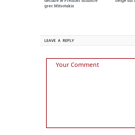
déclare le Premier ministre
belge sur 
grec Mitsotakis
LEAVE A REPLY