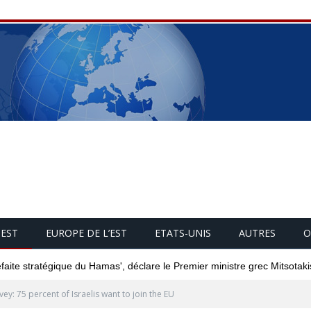
UEST
EUROPE DE L’EST
ETATS-UNIS
AUTRES
O
éfaite stratégique du Hamas', déclare le Premier ministre grec Mitsotaki
vey: 75 percent of Israelis want to join the EU