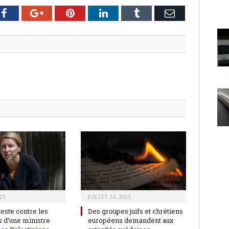
er
Facebook
Google+
Pinterest
LinkedIn
Tumblr
Email
23
JUILLET 14, 2023
teste contre les
Des groupes juifs et chrétiens
 d’une ministre
européens demandent aux