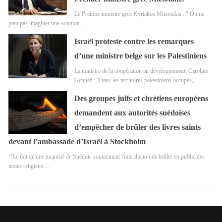
Le Premier ministre grec Kyriakos Mitsotakis : " On ne
peut pas imaginer une solution…
Israël proteste contre les remarques
d’une ministre belge sur les Palestiniens
La ministre de la coopération au développement, Caroline
Gennez : ''Dans les territoires palestiniens occupés,…
Des groupes juifs et chrétiens européens
demandent aux autorités suédoises
d’empêcher de brûler des livres saints
devant l’ambassade d’Israël à Stockholm
‘’Le fait qu'une majorité de Suédois soutiennent l'interdiction de brûler en public des
textes religieux…