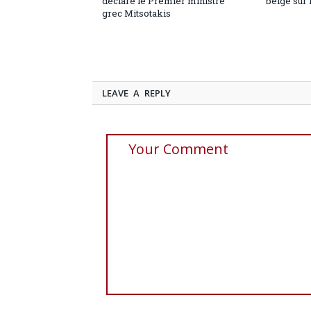
déclare le Premier ministre
belge sur 
grec Mitsotakis
LEAVE A REPLY