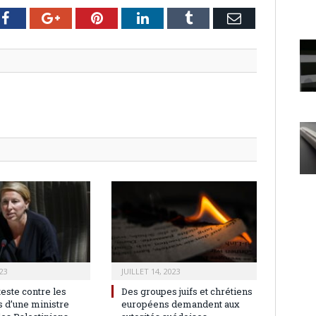
er
Facebook
Google+
Pinterest
LinkedIn
Tumblr
Email
23
JUILLET 14, 2023
teste contre les
Des groupes juifs et chrétiens
 d’une ministre
européens demandent aux