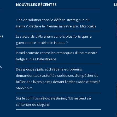
NOUVELLES RÉCENTES
L
‘Pas de solution sans la défaite stratégique du
Hamas’, déclare le Premier ministre grec Mitsotakis
au
Les accords d’Abraham sont-ils plus forts que la
guerre entre Israël et le Hamas ?
Israël proteste contre les remarques d’une ministre
belge sur les Palestiniens
rs
Des groupes juifs et chrétiens européens
demandent aux autorités suédoises d’empêcher de
brûler des livres saints devant l’ambassade d’Israël à
Stockholm
Sur le conflit israélo-palestinien, l’UE ne peut se
contenter de slogans