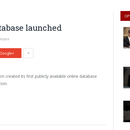
OP
atabase launched
taire
+
Google+
created its first publicly available online database
tion.