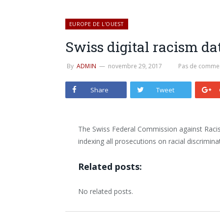
EUROPE DE L'OUEST
Swiss digital racism d
By
ADMIN
novembre 29, 2017
Pas de commen
Share
Tweet
The Swiss Federal Commission against Racism 
indexing all prosecutions on racial discrimina
Related posts:
No related posts.