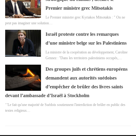
Premier ministre grec Mitsotakis
Le Premier ministre grec Kyriakos Mitsotakis : " On ne
peut pas imaginer une solution…
Israël proteste contre les remarques
d’une ministre belge sur les Palestiniens
La ministre de la coopération au développement, Caroline
Gennez : ''Dans les territoires palestiniens occupés,…
Des groupes juifs et chrétiens européens
demandent aux autorités suédoises
d’empêcher de brûler des livres saints
devant l’ambassade d’Israël à Stockholm
‘’Le fait qu'une majorité de Suédois soutiennent l'interdiction de brûler en public des
textes religieux…