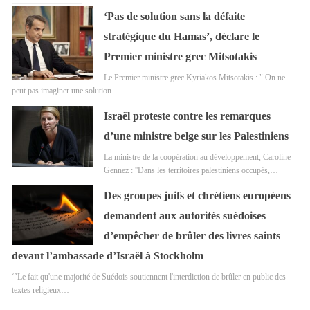
‘Pas de solution sans la défaite
stratégique du Hamas’, déclare le
Premier ministre grec Mitsotakis
Le Premier ministre grec Kyriakos Mitsotakis : " On ne
peut pas imaginer une solution…
Israël proteste contre les remarques
d’une ministre belge sur les Palestiniens
La ministre de la coopération au développement, Caroline
Gennez : ''Dans les territoires palestiniens occupés,…
Des groupes juifs et chrétiens européens
demandent aux autorités suédoises
d’empêcher de brûler des livres saints
devant l’ambassade d’Israël à Stockholm
‘’Le fait qu'une majorité de Suédois soutiennent l'interdiction de brûler en public des
textes religieux…