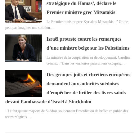
stratégique du Hamas’, déclare le
Premier ministre grec Mitsotakis
Le Premier ministre grec Kyriakos Mitsotakis : " On ne
peut pas imaginer une solution…
Israël proteste contre les remarques
d’une ministre belge sur les Palestiniens
La ministre de la coopération au développement, Caroline
Gennez : ''Dans les territoires palestiniens occupés,…
Des groupes juifs et chrétiens européens
demandent aux autorités suédoises
d’empêcher de brûler des livres saints
devant l’ambassade d’Israël à Stockholm
‘’Le fait qu'une majorité de Suédois soutiennent l'interdiction de brûler en public des
textes religieux…