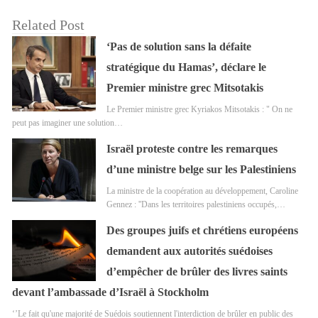
Related Post
‘Pas de solution sans la défaite
stratégique du Hamas’, déclare le
Premier ministre grec Mitsotakis
Le Premier ministre grec Kyriakos Mitsotakis : " On ne
peut pas imaginer une solution…
Israël proteste contre les remarques
d’une ministre belge sur les Palestiniens
La ministre de la coopération au développement, Caroline
Gennez : ''Dans les territoires palestiniens occupés,…
Des groupes juifs et chrétiens européens
demandent aux autorités suédoises
d’empêcher de brûler des livres saints
devant l’ambassade d’Israël à Stockholm
‘’Le fait qu'une majorité de Suédois soutiennent l'interdiction de brûler en public des