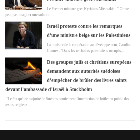
Le Premier ministre grec Kyriakos Mitsotakis : " On ne
peut pas imaginer une solution…
Israël proteste contre les remarques
d’une ministre belge sur les Palestiniens
La ministre de la coopération au développement, Caroline
Gennez : ''Dans les territoires palestiniens occupés,…
Des groupes juifs et chrétiens européens
demandent aux autorités suédoises
d’empêcher de brûler des livres saints
devant l’ambassade d’Israël à Stockholm
‘’Le fait qu'une majorité de Suédois soutiennent l'interdiction de brûler en public des
textes religieux…