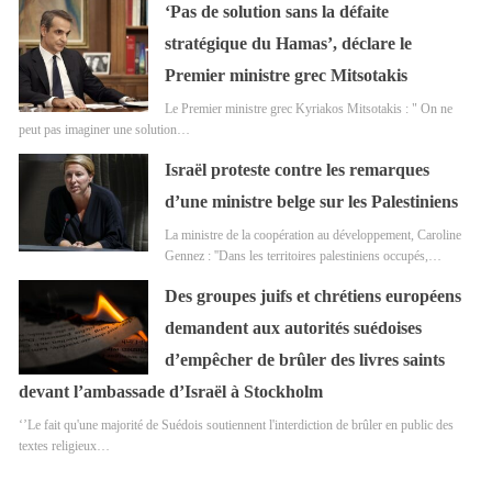
‘Pas de solution sans la défaite
stratégique du Hamas’, déclare le
Premier ministre grec Mitsotakis
Le Premier ministre grec Kyriakos Mitsotakis : " On ne
peut pas imaginer une solution…
Israël proteste contre les remarques
d’une ministre belge sur les Palestiniens
La ministre de la coopération au développement, Caroline
Gennez : ''Dans les territoires palestiniens occupés,…
Des groupes juifs et chrétiens européens
demandent aux autorités suédoises
d’empêcher de brûler des livres saints
devant l’ambassade d’Israël à Stockholm
‘’Le fait qu'une majorité de Suédois soutiennent l'interdiction de brûler en public des
textes religieux…