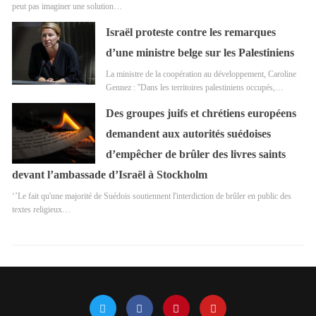
peut pas imaginer une solution…
Israël proteste contre les remarques
d’une ministre belge sur les Palestiniens
La ministre de la coopération au développement, Caroline
Gennez : ''Dans les territoires palestiniens occupés,…
Des groupes juifs et chrétiens européens
demandent aux autorités suédoises
d’empêcher de brûler des livres saints
devant l’ambassade d’Israël à Stockholm
‘’Le fait qu'une majorité de Suédois soutiennent l'interdiction de brûler en public des
textes religieux…