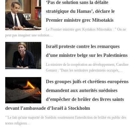
‘Pas de solution sans la défaite
stratégique du Hamas’, déclare le
Premier ministre grec Mitsotakis
Le Premier ministre grec Kyriakos Mitsotakis : " On ne
peut pas imaginer une solution…
Israël proteste contre les remarques
d’une ministre belge sur les Palestiniens
La ministre de la coopération au développement, Caroline
Gennez : ''Dans les territoires palestiniens occupés,…
Des groupes juifs et chrétiens européens
demandent aux autorités suédoises
d’empêcher de brûler des livres saints
devant l’ambassade d’Israël à Stockholm
‘’Le fait qu'une majorité de Suédois soutiennent l'interdiction de brûler en public des
textes religieux…