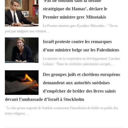
‘Pas de solution sans la défaite
stratégique du Hamas’, déclare le
Premier ministre grec Mitsotakis
Le Premier ministre grec Kyriakos Mitsotakis : " On ne
peut pas imaginer une solution…
Israël proteste contre les remarques
d’une ministre belge sur les Palestiniens
La ministre de la coopération au développement, Caroline
Gennez : ''Dans les territoires palestiniens occupés,…
Des groupes juifs et chrétiens européens
demandent aux autorités suédoises
d’empêcher de brûler des livres saints
devant l’ambassade d’Israël à Stockholm
‘’Le fait qu'une majorité de Suédois soutiennent l'interdiction de brûler en public des
textes religieux…