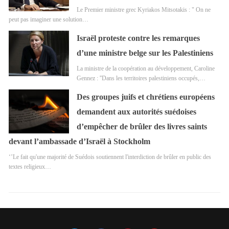
Le Premier ministre grec Kyriakos Mitsotakis : " On ne
peut pas imaginer une solution…
Israël proteste contre les remarques
d’une ministre belge sur les Palestiniens
La ministre de la coopération au développement, Caroline
Gennez : ''Dans les territoires palestiniens occupés,…
Des groupes juifs et chrétiens européens
demandent aux autorités suédoises
d’empêcher de brûler des livres saints
devant l’ambassade d’Israël à Stockholm
‘’Le fait qu'une majorité de Suédois soutiennent l'interdiction de brûler en public des
textes religieux…