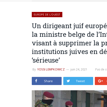
EUROPE DE L'OUEST
Un dirigeant juif euro
la ministre belge de l’In
visant à supprimer la pr
institutions juives en d
‘sérieuse’
By
YOSSI LEMPKOWICZ
juin 24, 2021
Pas de 
Share
Tweet