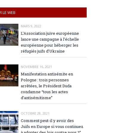
R LE WEB
MARS 9, 2022
L’Association juive européenne
lance une campagne à l’échelle
européenne pour héberger les
réfugiés juifs d’Ukraine
NOVEMBRE 16, 2021
Manifestation antisémite en
Pologne : trois personnes
arrêtées, le Président Duda
condamne “tous les actes
d’antisémitisme”
OCTOBRE 28, 2021
Comment peut-il y avoir des
Juifs en Europe si vous continuez
à adopter des lois contre nous ?”,