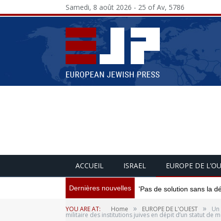
Samedi, 8 août 2026 - 25 of Av, 5786
ACCUEIL
ISRAEL
EUROPE DE L’O
Dernières nouvelles
'Pas de solution sans la d
»
»
YOU ARE AT:
Home
EUROPE DE L'OUEST
Un 
militaire des institutions juives en dépit d’un statut de 