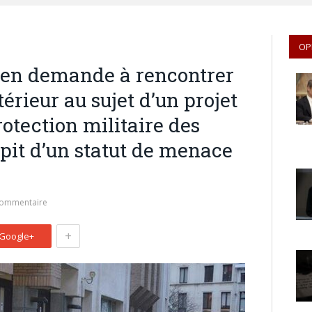
OP
péen demande à rencontrer
térieur au sujet d’un projet
otection militaire des
épit d’un statut de menace
commentaire
+
Google+