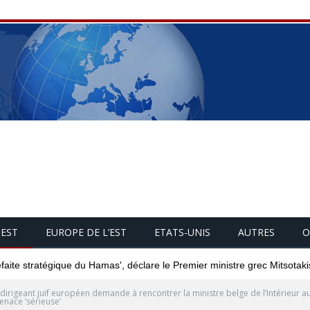
UEST
EUROPE DE L’EST
ETATS-UNIS
AUTRES
O
éfaite stratégique du Hamas', déclare le Premier ministre grec Mitsotaki
dirigeant juif européen demande à rencontrer la ministre belge de l’Intérieur au
menace ‘sérieuse’