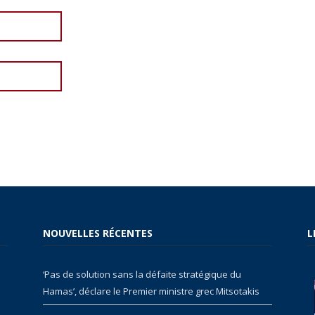
NOUVELLES RÉCENTES
L
‘Pas de solution sans la défaite stratégique du
Hamas’, déclare le Premier ministre grec Mitsotakis