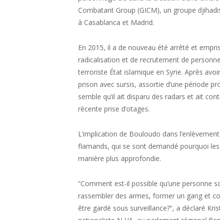
Combatant Group (GICM), un groupe djihadiste
à Casablanca et Madrid.
En 2015, il a de nouveau été arrêté et empr
radicalisation et de recrutement de personn
terroriste État islamique en Syrie. Après avoir
prison avec sursis, assortie d’une période pr
semble qu’il ait disparu des radars et ait co
récente prise d’otages.
L’implication de Bouloudo dans l’enlèvement a
flamands, qui se sont demandé pourquoi les f
manière plus approfondie.
”Comment est-il possible qu’une personne soi
rassembler des armes, former un gang et com
être gardé sous surveillance?”, a déclaré Kri