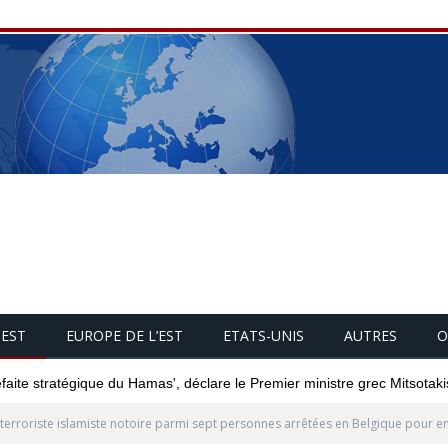
UEST
EUROPE DE L’EST
ETATS-UNIS
AUTRES
O
éfaite stratégique du Hamas', déclare le Premier ministre grec Mitsotaki
terroriste islamiste notoire parmi sept personnes arrêtées en Belgique pour 