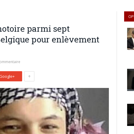
OP
notoire parmi sept
Belgique pour enlèvement
commentaire
+
Google+