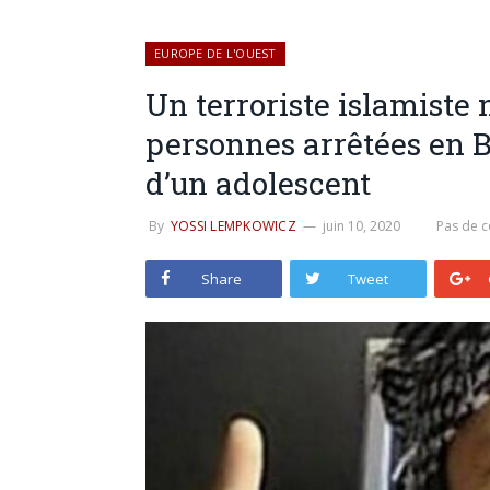
EUROPE DE L'OUEST
Un terroriste islamiste 
personnes arrêtées en 
d’un adolescent
By
YOSSI LEMPKOWICZ
juin 10, 2020
Pas de 
Share
Tweet