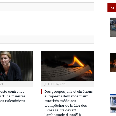
SU
23
JUILLET 14, 2023
teste contre les
Des groupes juifs et chrétiens
 d’une ministre
européens demandent aux
les Palestiniens
autorités suédoises
d’empêcher de brûler des
livres saints devant
l’ambassade d’Israël à