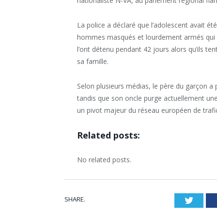
nationaliste N-VA, au parlement régional fl
La police a déclaré que l’adolescent avait 
hommes masqués et lourdement armés qui ont 
l’ont détenu pendant 42 jours alors qu’ils te
sa famille.
Selon plusieurs médias, le père du garçon a 
tandis que son oncle purge actuellement une
un pivot majeur du réseau européen de trafi
Related posts:
No related posts.
SHARE.
Twitt